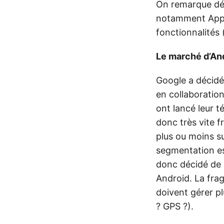
On remarque déj
notamment Apple
fonctionnalités (
Le marché d’An
Google a décidé 
en collaboratio
ont lancé leur t
donc très vite f
plus ou moins s
segmentation est
donc décidé de 
Android. La fra
doivent gérer plu
? GPS ?).