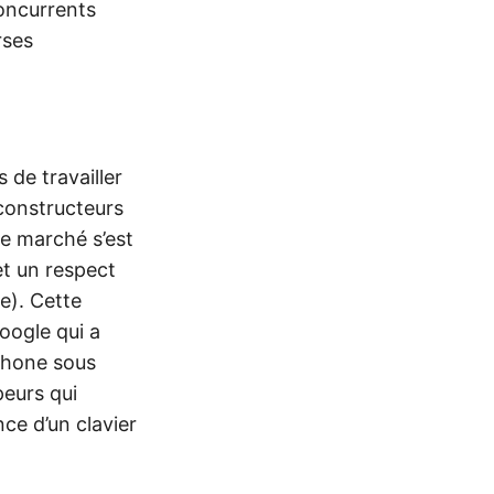
oncurrents
rses
 de travailler
constructeurs
Le marché s’est
et un respect
e). Cette
oogle qui a
éphone sous
peurs qui
nce d’un clavier