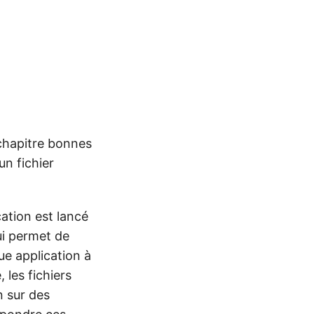
 chapitre bonnes
n fichier
ation est lancé
ui permet de
ue application à
 les fichiers
n sur des