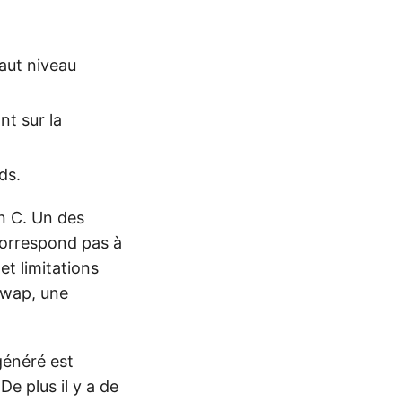
aut niveau
nt sur la
ds.
en C. Un des
 correspond pas à
t limitations
swap, une
généré est
De plus il y a de