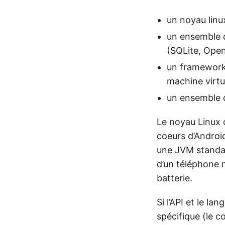
un noyau linux
un ensemble d
(SQLite, Ope
un framework 
machine virtu
un ensemble d
Le noyau Linux o
coeurs d’Android
une JVM standard
d’un téléphone 
batterie.
Si l’API et le l
spécifique (le c