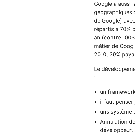
Google a aussi l
géographiques ou
de Google) avec 
répartis à 70% 
an (contre 100$ 
métier de Google
2010, 39% payan
Le développemen
:
un framework d
il faut pense
uns système d
Annulation de
développeur.