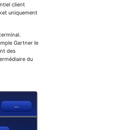
tiel client
rket uniquement
terminal.
mple Gartner le
nt des
termédiaire du