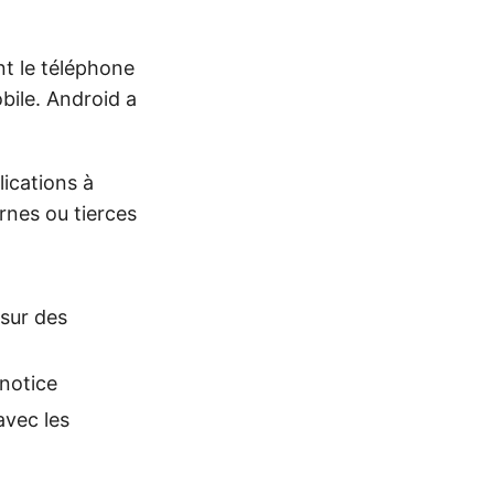
t le téléphone
obile. Android a
lications à
ernes ou tierces
 sur des
 notice
avec les