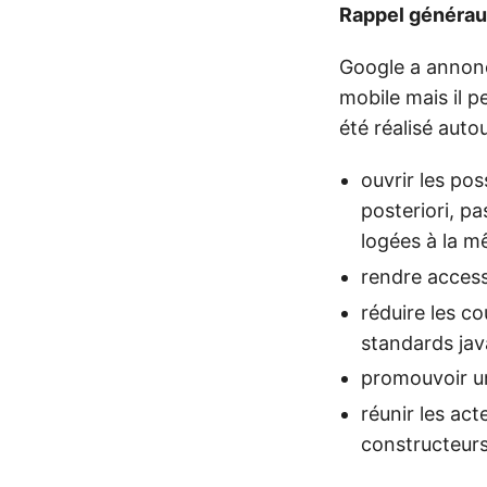
Rappel générau
Google a annonc
mobile mais il p
été réalisé auto
ouvrir les po
posteriori, pa
logées à la 
rendre access
réduire les co
standards ja
promouvoir un
réunir les act
constructeurs