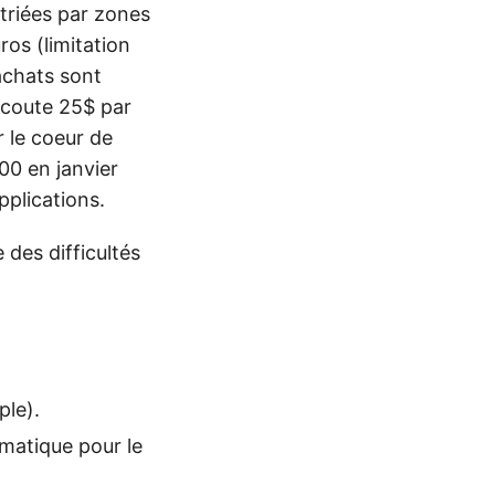
 triées par zones
os (limitation
achats sont
 coute 25$ par
r le coeur de
00 en janvier
plications.
des difficultés
ple).
ématique pour le