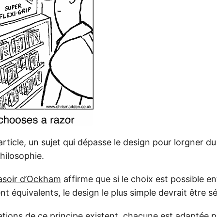
ticle, un sujet qui dépasse le design pour lorgner du
philosophie.
asoir d’Ockham
affirme que si le choix est possible e
t équivalents, le design le plus simple devrait être s
iations de ce principe existent, chacune est adaptée 