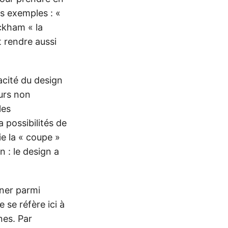
s exemples : «
ckham « la
t rendre aussi
acité du design
urs non
les
 possibilités de
ie la « coupe »
n : le design a
nner parmi
 se réfère ici à
es. Par