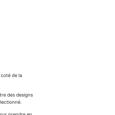
 coté de la
ntre des designs
électionné.
pour prendre en