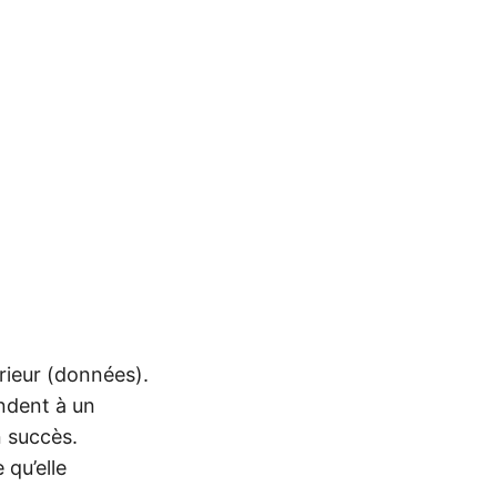
térieur (données).
ondent à un
n succès.
 qu’elle