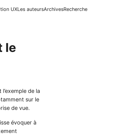
ition UX
Les auteurs
Archives
Recherche
 le
l’exemple de la
notamment sur le
rise de vue.
uisse évoquer à
utement