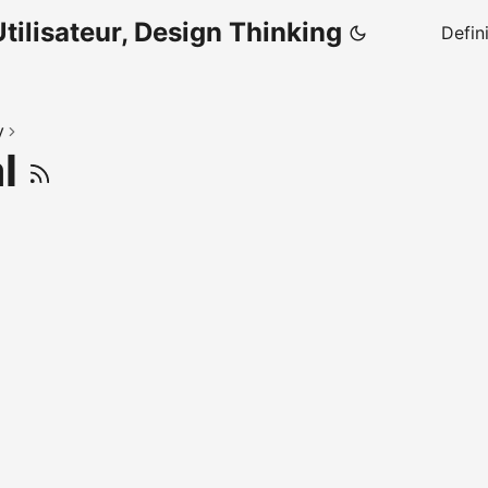
tilisateur, Design Thinking
Defin
y
al