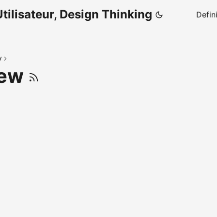
tilisateur, Design Thinking
Defin
y
iew