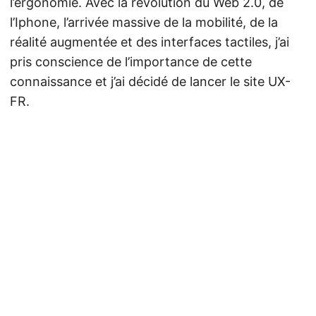
l’ergonomie. Avec la révolution du Web 2.0, de
l’Iphone, l’arrivée massive de la mobilité, de la
réalité augmentée et des interfaces tactiles, j’ai
pris conscience de l’importance de cette
connaissance et j’ai décidé de lancer le site UX-
FR.
© 2026
Ergonomie, Experience Utilisateur, Design Thinking
·
Powered by
Hugo
&
PaperMod