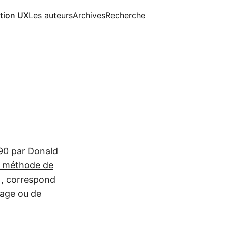
ition UX
Les auteurs
Archives
Recherche
 90 par Donald
la méthode de
, correspond
sage ou de