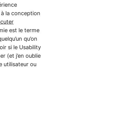
érience
é à la conception
scuter
mie est le terme
quelqu’un qu’on
r si le Usability
r (et j’en oublie
 utilisateur ou