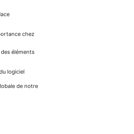
lace
mportance chez
r des éléments
u logiciel
lobale de notre