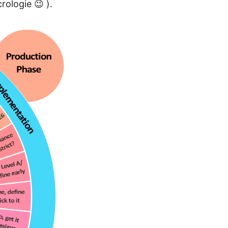
rologie 😉 ).