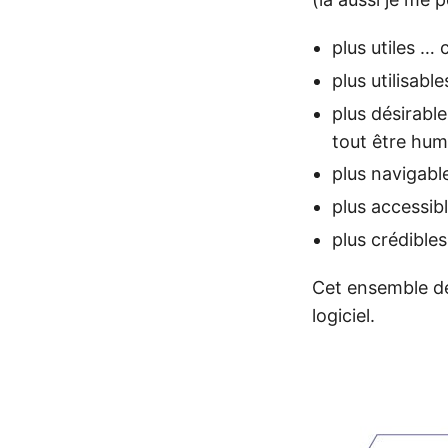
plus utiles … 
plus utilisable
plus désirabl
tout être hum
plus navigabl
plus accessib
plus crédible
Cet ensemble de
logiciel.