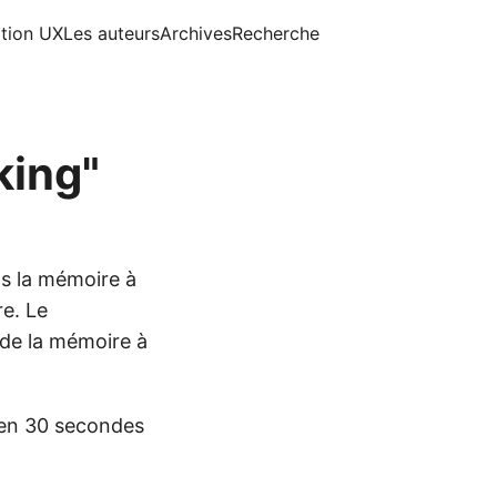
ition UX
Les auteurs
Archives
Recherche
king"
ns la mémoire à
re. Le
 de la mémoire à
s en 30 secondes