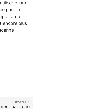
utiliser quand
sée pour la
mportant et
t encore plus
 scanne
SUIVANT »
ement par zone