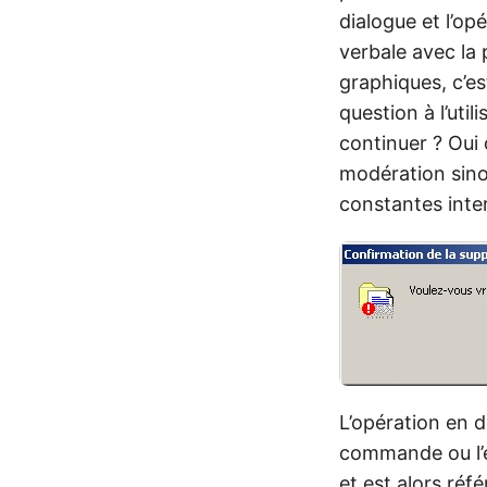
dialogue et l’op
verbale avec la 
graphiques, c’e
question à l’util
continuer ? Oui 
modération sinon
constantes inte
L’opération en d
commande ou l’e
et est alors ré