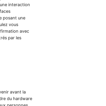
 une interaction
rfaces
e posant une
oulez vous
onfirmation avec
trés par les
venir avant la
adre du hardware
deux personnes