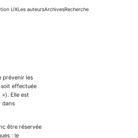
ition UX
Les auteurs
Archives
Recherche
 prévenir les
 soit effectuée
»). Elle est
r dans
nc être réservée
ues : le