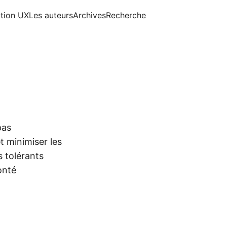
ition UX
Les auteurs
Archives
Recherche
pas
t minimiser les
s tolérants
onté