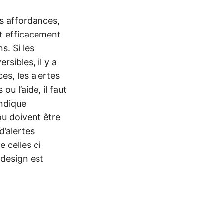
s affordances,
ent efficacement
s. Si les
rsibles, il y a
es, les alertes
ou l’aide, il faut
indique
ou doivent être
d’alertes
 celles ci
 design est