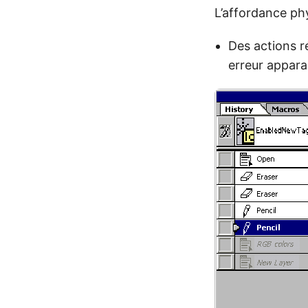
L’affordance phy
Des actions r
erreur apparai