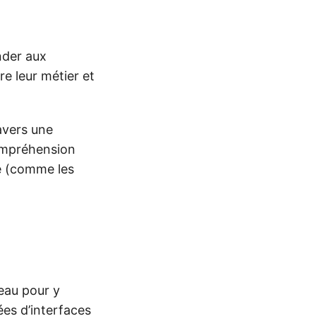
nder aux
re leur métier et
avers une
compréhension
e (comme les
leau pour y
ées d’interfaces