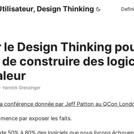
tilisateur, Design Thinking
Defin
r le Design Thinking po
 de construire des logic
aleur
·
Yannick Grenzinger
la conférence donnée par Jeff Patton au QCon Lond
mence par exposer les faits.
e 50% à 80% des logiciels que nous livrons échouent