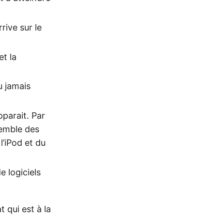
rive sur le
et la
u jamais
pparait. Par
semble des
l’iPod et du
e logiciels
 qui est à la