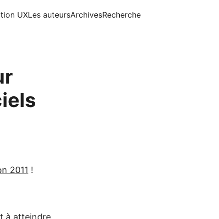
ition UX
Les auteurs
Archives
Recherche
ur
iels
on 2011
!
 à atteindre